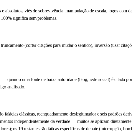
vos e absolutos, viés de sobrevivência, manipulação de escala, jogos com
de 100% significa sem problemas.
a truncamento (cortar citações para mudar o sentido), inversão (usar citaç
ade — quando uma fonte de baixa autoridade (blog, rede social) é citada 
tigo analisado.
indo falácias clássicas, reenquadramento deslegitimador e seis padrões d
gumentos independentemente da verdade — muitos se aplicam diretamente 
adores); os 19 restantes são táticas específicas de debate (interrupção, 