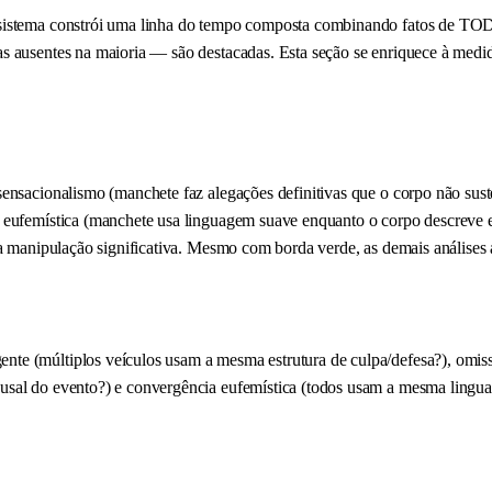
sistema constrói uma linha do tempo composta combinando fatos de TODOS 
s ausentes na maioria — são destacadas. Esta seção se enriquece à medi
ensacionalismo (manchete faz alegações definitivas que o corpo não sust
 eufemística (manchete usa linguagem suave enquanto o corpo descreve ev
ica manipulação significativa. Mesmo com borda verde, as demais análises
te (múltiplos veículos usam a mesma estrutura de culpa/defesa?), omis
usal do evento?) e convergência eufemística (todos usam a mesma linguag