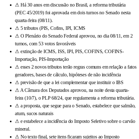
⚠
Há 30 anos em discussão no Brasil, a reforma tributária
(PEC 45/2019) foi aprovada em dois turnos no Senado nesta
quarta-feira (08/11).
⚠
5 tributos (PIS, Cofins, IPI, ICMS
⚠
O Plenário do Senado Federal aprovou, no dia 08/11, em 2
turnos, com 53 votos favoráveis
⚠
extinção de ICMS, ISS, IPI, PIS, COFINS, COFINS-
Importação, PIS-Importação
⚠
esses 2 novos tributos terão regras comuns em relação a fatos
geradores, bases de cálculo, hipóteses de não incidência
⚠
previsão de que a lei complementar que instituir o IBS
⚠
A Câmara dos Deputados aprovou, na noite desta quarta-
feira (10/7), o PLP 68/24, que regulamenta a reforma tributária.
⚠
a proposta, que segue para o Senado, estabelece que salmão,
atum, sucos naturais
⚠
e estabelece a incidência do Imposto Seletivo sobre o carvão
mineral.
⚠
No texto final, sete itens ficaram sujeitos ao Imposto